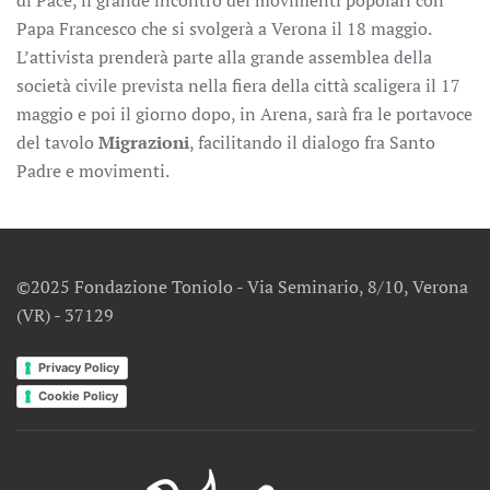
di Pace, il grande incontro dei movimenti popolari con
Papa Francesco che si svolgerà a Verona il 18 maggio.
L’attivista prenderà parte alla grande assemblea della
società civile prevista nella fiera della città scaligera il 17
maggio e poi il giorno dopo, in Arena, sarà fra le portavoce
del tavolo
Migrazioni
, facilitando il dialogo fra Santo
Padre e movimenti.
©2025 Fondazione Toniolo - Via Seminario, 8/10, Verona
(VR) - 37129
Privacy Policy
Cookie Policy